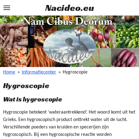
Nacideo.eu
Ga
direct
naar
de
hoofdinhoud
Home
»
Informatiecenter
»
Hygroscopie
Hygroscopie
Wat is hygroscopie
Hygroscopie betekent ‘wateraantrekkend’. Het woord komt uit het
Grieks. Een hygroscopisch product onttrekt water uit de lucht.
Verschillende poeders van kruiden en specerijen zijn
hygroscopisch. Bij een hygroscopische reactie worden