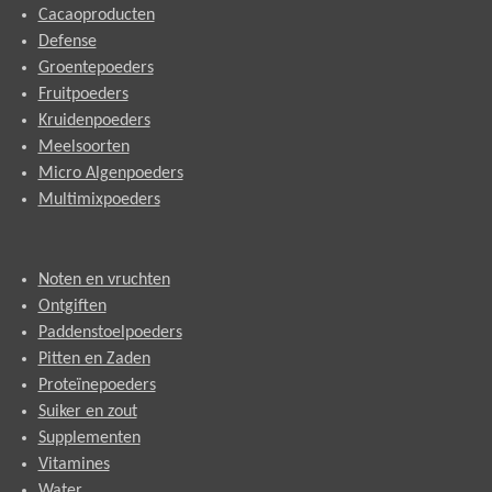
Cacaoproducten
Defense
Groentepoeders
Fruitpoeders
Kruidenpoeders
Meelsoorten
Micro Algenpoeders
Multimixpoeders
Noten en vruchten
Ontgiften
Paddenstoelpoeders
Pitten en Zaden
Proteïnepoeders
Suiker en zout
Supplementen
Vitamines
Water