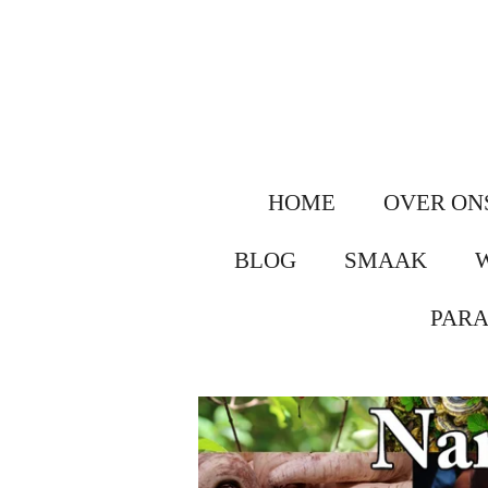
Ga
direct
naar
de
hoofdinhoud
HOME
OVER ON
BLOG
SMAAK
PAR