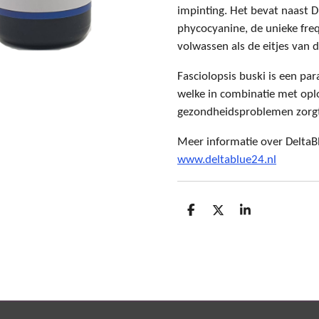
impinting. Het bevat naast
phycocyanine, de unieke freq
volwassen als de eitjes van d
Fasciolopsis buski is een pa
welke in combinatie met opl
gezondheidsproblemen zorg
Meer informatie over DeltaB
www.deltablue24.nl
D
D
S
e
e
h
l
e
a
e
l
r
n
e