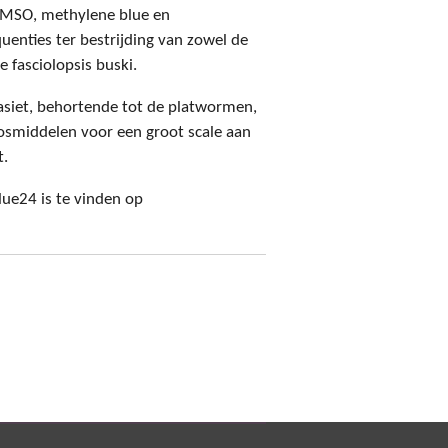
 DMSO, methylene blue en
uenties ter bestrijding van zowel de
e fasciolopsis buski.
rasiet, behortende tot de platwormen,
osmiddelen voor een groot scale aan
t.
lue24 is te vinden op