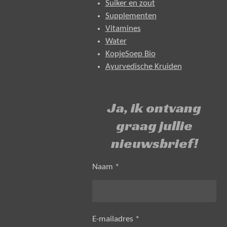
Suiker en zout
Supplementen
Vitamines
Water
KopjeSoep Bio
Ayurvedische Kruiden
Ja, ik ontvang
graag jullie
nieuwsbrief!
Naam *
E-mailadres *