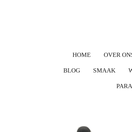
Ga
direct
naar
de
hoofdinhoud
HOME
OVER ON
BLOG
SMAAK
PAR