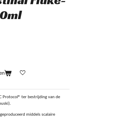
tinal Fluke-
50ml
en
 Protocol® ter bestrijding van de
buski).
s geproduceerd middels scalaire