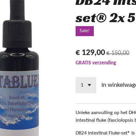
DB24 Ints
set® 2x 
Sale!
€ 129,00
€ 150,00
GRATIS verzending
In winkelwag
Unieke aanvulling op het DHC
intestinal fluke (fasciolopsis 
DB24 Intestinal Fluke-set® i