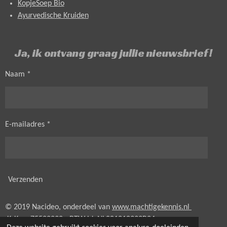
KopjeSoep Bio
Ayurvedische Kruiden
Ja, ik ontvang graag jullie nieuwsbrief!
Naam *
E-mailadres *
Verzenden
© 2019 Nacideo, onderdeel van
www.machtigekennis.nl
KvK nr. 75522292 - BTW id.
NL001210393B24