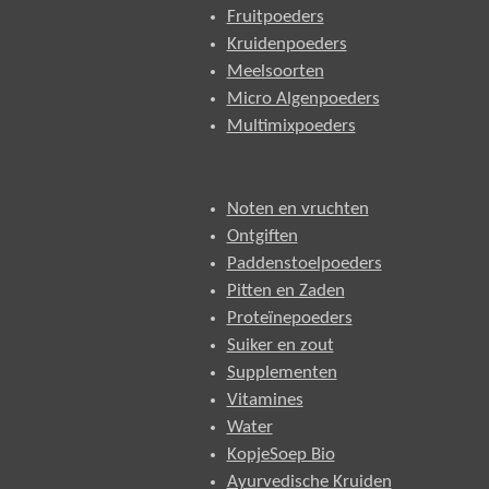
Fruitpoeders
Kruidenpoeders
Meelsoorten
Micro Algenpoeders
Multimixpoeders
Noten en vruchten
Ontgiften
Paddenstoelpoeders
Pitten en Zaden
Proteïnepoeders
Suiker en zout
Supplementen
Vitamines
Water
KopjeSoep Bio
Ayurvedische Kruiden