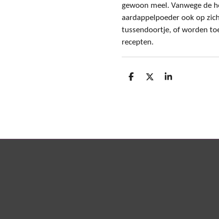
gewoon meel. Vanwege de h
aardappelpoeder ook op zich
tussendoortje, of worden t
recepten.
D
D
S
e
e
h
l
e
a
e
l
r
n
e