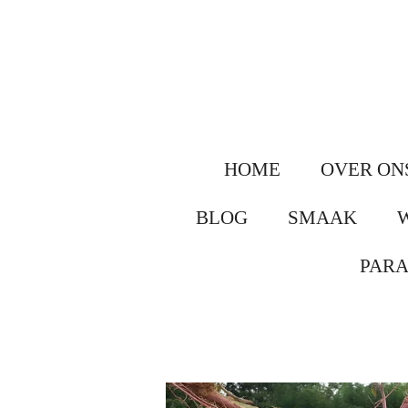
Ga
direct
naar
de
hoofdinhoud
HOME
OVER ON
BLOG
SMAAK
PAR