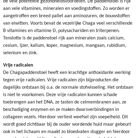
de vele potentiële gezondheidsvoordelen. De paddenstoel is rijk
aan vele vitamines, mineralen en voedingstoffen. Zo worden er
aangetroffen ‎een breed pallet aan aminozuren, de bouwstoffen
van eiwitten. Voorts bevat de vezelrijke Chaga veel verschillende
B vitamines en vitamine D‎, polysachariden en triterpenen.
Tenslotte is de paddenstoel rijk aan mineralen zoals calcium,
cesium, ‎ijzer, ‎kalium‎, ‎koper, magnesium, mangaan, rubidium‎,
selenium‎ en ‎zink‎.
Vrije radicalen
De Chagapaddenstoel heeft een krachtige antioxidante werking
tegen vrije radicalen. Vrije radicalen zijn bijproducten die
dagelijks ontstaan bij o.a. de normale stofwisseling. Het ontstaan
is niet te voorkomen. Deze vrije radicalen kunnen schade
toebrengen aan het DNA, ze tasten de celmembranen aan, ze
beschadiging enzymen en ze maken dwarsverbindingen in
collageen vezels. Hierdoor verliest weefsel zijn soepelheid. Dit
wordt goed zichtbaar bij de ouder wordende huid maar gebeurt
ook in het lichaam en maakt zo bloedvaten stugger en hierdoor