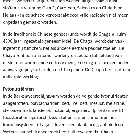
meer kwetsbaar. Vrije radicalen worden uitgeschakeld door
stoffen als Vitamine C en E, Caroteen, Selenium en Glutathion.
Helaas kan de schade veroorzaakt door vrije radicalen niet meer
ongedaan gemaakt worden.
In de traditionele Chinese geneeskunde wordt de Chaga al ruim
4500 jaar ingezet als geneesmiddel. De Chaga, wordt dan vaak
ingezet bij tumoren, net als andere eetbare paddenstoelen. De
Chaga kent een antitumor werking en zet aan tot celdood van
uitsluitend woekerende cellen vanwege de in grote hoeveelheden
aanwezige polysachariden en triterpenen. De Chaga heet ook een
antivirale werking.
Fytonutriënten
In de Berkenweerschijnzwam worden de volgende fytonutriënten
aangetroffen, polysachariden, betuline, betulinezuur, melanine,
steroïden zoals lansterol, inotodiol, ergosterol (provitamine D),
fecosterol en episterol. Deze stoffen samen stimuleren het
immuunsysteem. Chaga is tevens een plantaardig antibioticum.
Wetenschappelijk onderzoek heeft uitgewezen dat Chaga