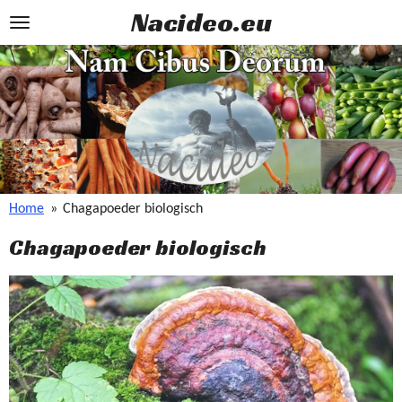
Nacideo.eu
Ga
direct
naar
de
hoofdinhoud
Home
»
Chagapoeder biologisch
Chagapoeder biologisch