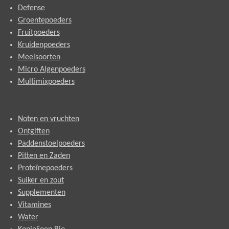
Defense
Groentepoeders
Fruitpoeders
Kruidenpoeders
Meelsoorten
Micro Algenpoeders
Multimixpoeders
Noten en vruchten
Ontgiften
Paddenstoelpoeders
Pitten en Zaden
Proteïnepoeders
Suiker en zout
Supplementen
Vitamines
Water