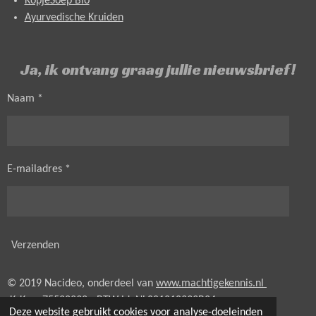
KopjeSoep Bio
Ayurvedische Kruiden
Ja, ik ontvang graag jullie nieuwsbrief!
Naam *
E-mailadres *
Verzenden
© 2019 Nacideo, onderdeel van
www.machtigekennis.nl
KvK nr. 75522292 - BTW id.
NL001210393B24
Deze website gebruikt cookies voor analyse-doeleinden