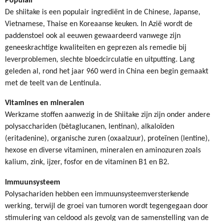
Populair
De shiitake is een populair ingrediënt in de Chinese, Japanse,
Vietnamese, Thaise en Koreaanse keuken. In Azië wordt de
paddenstoel ook al eeuwen gewaardeerd vanwege zijn
geneeskrachtige kwaliteiten en geprezen als remedie bij
leverproblemen, slechte bloedcirculatie en uitputting. Lang
geleden al, rond het jaar 960 werd in China een begin gemaakt
met de teelt van de Lentinula.
Vitamines en mineralen
Werkzame stoffen aanwezig in de Shiitake zijn zijn onder andere
polysacchariden (bètaglucanen, lentinan), alkaloïden
(eritadenine), organische zuren (oxaalzuur), proteïnen (lentine),
hexose en diverse vitaminen, mineralen en aminozuren zoals
kalium, zink, ijzer, fosfor en de vitaminen B1 en B2.
Immuunsysteem
Polysachariden hebben een immuunsysteemversterkende
werking, terwijl de groei van tumoren wordt tegengegaan door
stimulering van celdood als gevolg van de samenstelling van de