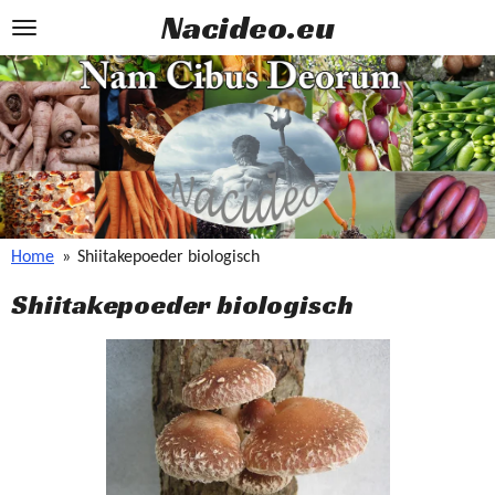
Nacideo.eu
Ga
direct
naar
de
hoofdinhoud
Home
»
Shiitakepoeder biologisch
Shiitakepoeder biologisch