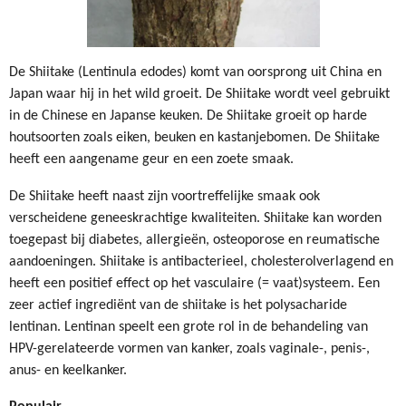
De Shiitake (Lentinula edodes) komt van oorsprong uit China en
Japan waar hij in het wild groeit. De Shiitake wordt veel gebruikt
in de Chinese en Japanse keuken. De Shiitake groeit op harde
houtsoorten zoals eiken, beuken en kastanjebomen. De Shiitake
heeft een aangename geur en een zoete smaak.
De Shiitake heeft naast zijn voortreffelijke smaak ook
verscheidene geneeskrachtige kwaliteiten. Shiitake kan worden
toegepast bij diabetes, allergieën, osteoporose en reumatische
aandoeningen. Shiitake is antibacterieel, cholesterolverlagend en
heeft een positief effect op het vasculaire (= vaat)systeem. Een
zeer actief ingrediënt van de shiitake is het polysacharide
lentinan. Lentinan speelt een grote rol in de behandeling van
HPV-gerelateerde vormen van kanker, zoals vaginale-, penis-,
anus- en keelkanker.