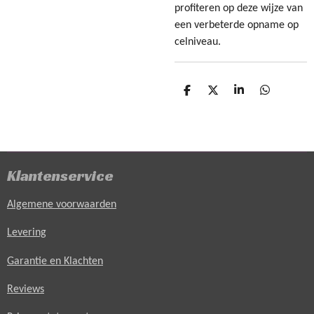
profiteren op deze wijze van
een verbeterde opname op
celniveau.
D
D
S
D
e
e
h
e
l
e
a
l
e
l
r
e
n
e
n
Klantenservice
Algemene voorwaarden
Levering
Garantie en Klachten
Reviews