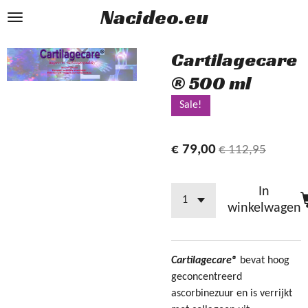
Nacideo.eu
Ga
direct
naar
Cartilagecare
de
® 500 ml
hoofdinhoud
Sale!
€ 79,00
€ 112,95
In
winkelwagen
Cartilagecare®
bevat hoog
geconcentreerd
ascorbinezuur en is verrijkt