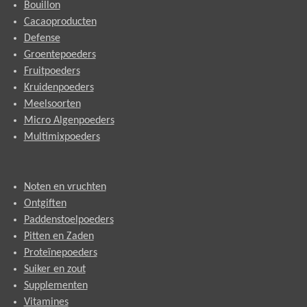
Bouillon
Cacaoproducten
Defense
Groentepoeders
Fruitpoeders
Kruidenpoeders
Meelsoorten
Micro Algenpoeders
Multimixpoeders
Noten en vruchten
Ontgiften
Paddenstoelpoeders
Pitten en Zaden
Proteïnepoeders
Suiker en zout
Supplementen
Vitamines