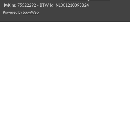
KvK nr. 75522292 - BTW id.
NL001210393B24
Powered by
JouwWeb