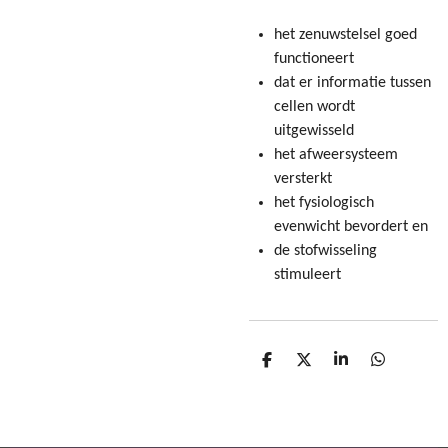
het zenuwstelsel goed
functioneert
dat er informatie tussen
cellen wordt
uitgewisseld
het afweersysteem
versterkt
het fysiologisch
evenwicht bevordert en
de stofwisseling
stimuleert
D
D
S
D
e
e
h
e
l
e
a
l
e
l
r
e
n
e
n