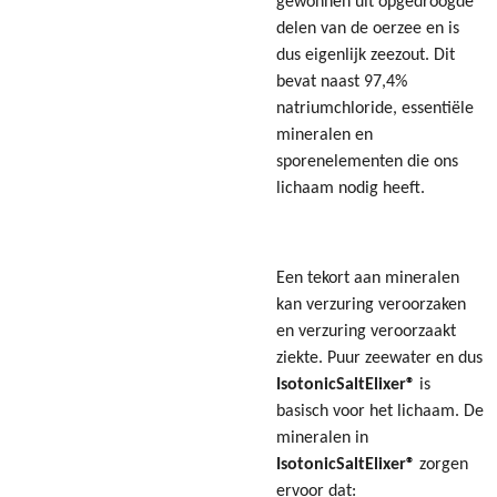
gewonnen uit opgedroogde
delen van de oerzee en is
dus eigenlijk zeezout. Dit
bevat naast 97,4%
natriumchloride, essentiële
mineralen en
sporenelementen die ons
lichaam nodig heeft.
Een tekort aan mineralen
kan verzuring veroorzaken
en verzuring veroorzaakt
ziekte. Puur zeewater en dus
IsotonicSaltElixer®
is
basisch voor het lichaam. De
mineralen in
IsotonicSaltElixer®
zorgen
ervoor dat: