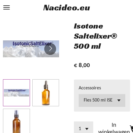
Nacideo.eu
Ga
direct
naar
Isotone
de
Saltelixer®
hoofdinhoud
500 ml
€ 8,00
Accessoires
In
winkelwagen