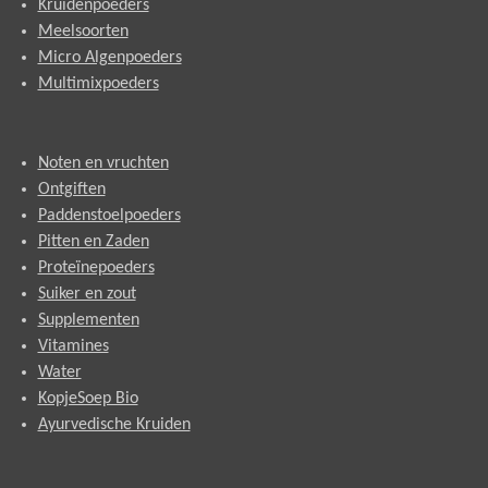
Kruidenpoeders
Meelsoorten
Micro Algenpoeders
Multimixpoeders
Noten en vruchten
Ontgiften
Paddenstoelpoeders
Pitten en Zaden
Proteïnepoeders
Suiker en zout
Supplementen
Vitamines
Water
KopjeSoep Bio
Ayurvedische Kruiden