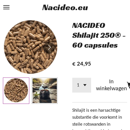
Nacideo.eu
Ga
direct
naar
NACIDEO
de
Shilajit 250® -
hoofdinhoud
60 capsules
€ 24,95
In
winkelwagen
Shilajit is een harsachtige
substantie die voorkomt in
steile rotswanden in