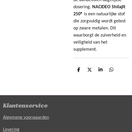
dosering.
NACIDEO Shilajit
250®
is een natuurlijke stof
die zorgvuldig wordt getest
op zware metalen. Dit
waarborgt de zuiverheid en
veiligheid van het
supplement.
D
D
S
D
e
e
h
e
l
e
a
l
e
l
r
e
n
e
n
Klantenservice
Algemene voorwaarden
Levering