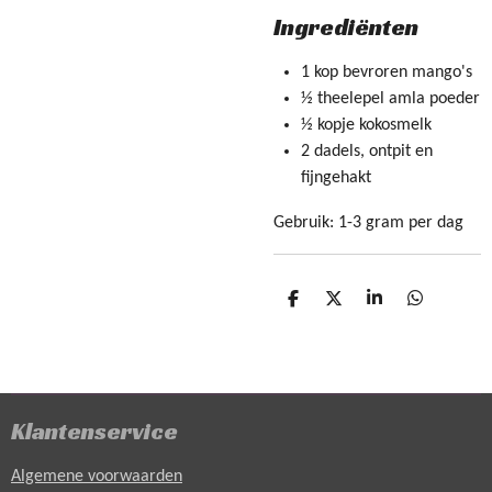
Ingrediënten
1 kop bevroren mango's
½ theelepel amla poeder
½ kopje kokosmelk
2 dadels, ontpit en
fijngehakt
Gebruik: 1-3 gram per dag
D
D
S
D
e
e
h
e
l
e
a
l
e
l
r
e
n
e
n
Klantenservice
Algemene voorwaarden