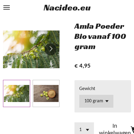
Nacideo.eu
Ga
direct
naar
Amla Poeder
de
Bio vanaf 100
hoofdinhoud
gram
€ 4,95
Gewicht
In
winkelwagen