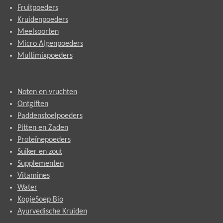
Fruitpoeders
Kruidenpoeders
Meelsoorten
Micro Algenpoeders
Multimixpoeders
Noten en vruchten
Ontgiften
Paddenstoelpoeders
Pitten en Zaden
Proteïnepoeders
Suiker en zout
Supplementen
Vitamines
Water
KopjeSoep Bio
Ayurvedische Kruiden