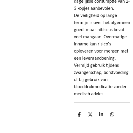
dagelijkse consumptie van 2-
3 kopjes aanbevolen.
De veiligheid op lange
termijn is over het algemeen
goed, maar hibiscus bevat
veel mangaan. Overmatige
inname kan risico's
opleveren voor mensen met
een leveraandoening.
Vermijd gebruik tijdens
zwangerschap, borstvoeding
of bij gebruik van
bloeddrukmedicatie zonder
medisch advies.
D
D
S
D
e
e
h
e
l
e
a
l
e
l
r
e