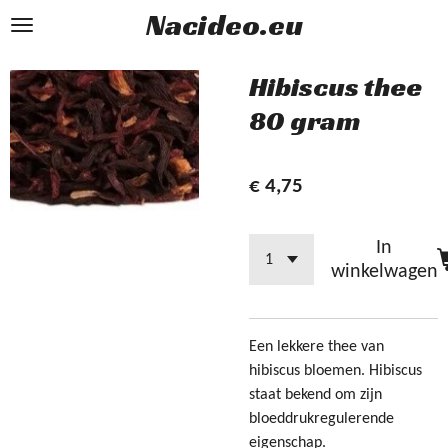
Nacideo.eu
Ga
direct
naar
Hibiscus thee
de
80 gram
hoofdinhoud
€ 4,75
In
winkelwagen
Een lekkere thee van
hibiscus bloemen. Hibiscus
staat bekend om zijn
bloeddrukregulerende
eigenschap.