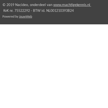
© 2019 Nacideo, onderdeel van
www.machtigekennis.nl
KvK nr. 75522292 - BTW id.
NL001210393B24
Powered by
JouwWeb