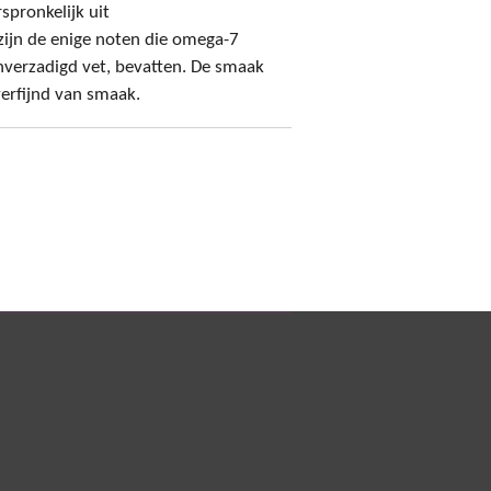
pronkelijk uit
jn de enige noten die omega-7
nverzadigd vet, bevatten. De smaak
verfijnd van smaak.