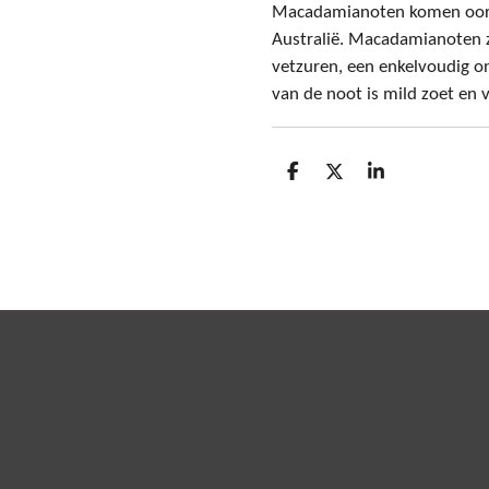
Macadamianoten komen oors
Australië.
Macadamianoten zi
vetzuren, een enkelvoudig o
van de noot is mild zoet en 
D
D
S
e
e
h
l
e
a
e
l
r
n
e