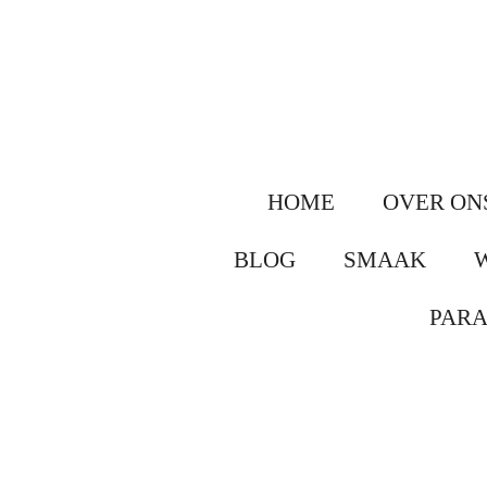
Ga
direct
naar
de
hoofdinhoud
HOME
OVER ON
BLOG
SMAAK
PAR