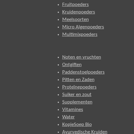
Fruitpoeders
Kruidenpoeders
Meelsoorten
Micro Algenpoeders
Multimixpoeders
Noten en vruchten
Ontgiften
Paddenstoelpoeders
Pitten en Zaden
Proteïnepoeders
Suiker en zout
Supplementen
Vitamines
Water
KopjeSoep Bio
Ayurvedische Kruiden