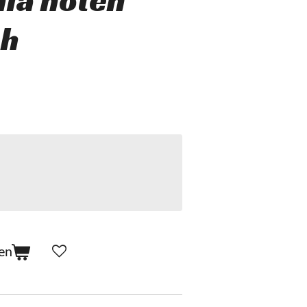
ia noten
ch
en