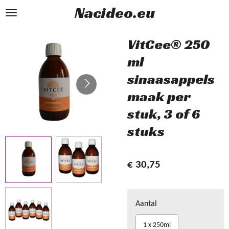
Nacideo.eu
Ga
direct
naar
VitCee® 250
de
ml
hoofdinhoud
sinaasappels
maak per
stuk, 3 of 6
stuks
€ 30,75
Aantal
1 x 250ml