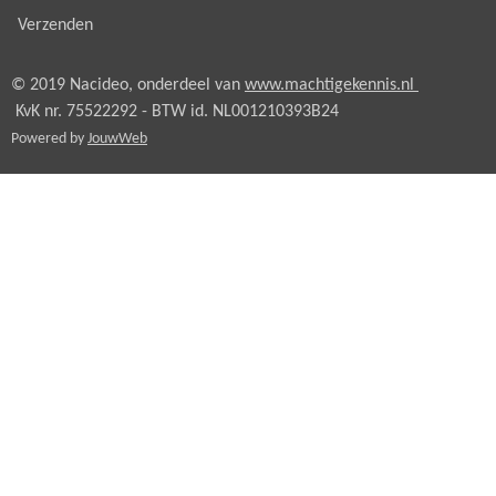
Verzenden
© 2019 Nacideo, onderdeel van
www.machtigekennis.nl
KvK nr. 75522292 - BTW id.
NL001210393B24
Powered by
JouwWeb