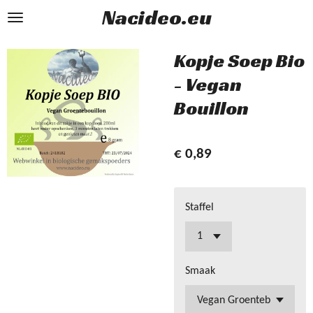
Nacideo.eu
Ga
direct
naar
Kopje Soep Bio
de
- Vegan
hoofdinhoud
Bouillon
€ 0,89
Staffel
Smaak