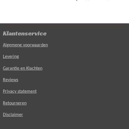
D
D
S
D
e
e
h
e
l
e
a
l
e
l
r
e
n
e
n
Klantenservice
Algemene voorwaarden
Levering
Garantie en Klachten
Reviews
Privacy statement
Retourneren
Disclaimer