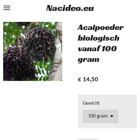
Nacideo.eu
Ga
direct
naar
Acaipoeder
de
biologisch
hoofdinhoud
vanaf 100
gram
€ 14,50
Gewicht