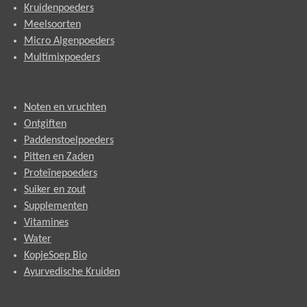
Kruidenpoeders
Meelsoorten
Micro Algenpoeders
Multimixpoeders
Noten en vruchten
Ontgiften
Paddenstoelpoeders
Pitten en Zaden
Proteïnepoeders
Suiker en zout
Supplementen
Vitamines
Water
KopjeSoep Bio
Ayurvedische Kruiden