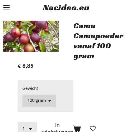
Nacideo.eu
Ga
direct
naar
Camu
de
Camupoeder
hoofdinhoud
vanaf 100
gram
€ 8,85
Gewicht
In