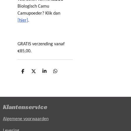
Biologisch Camu
Camupoeder? Klik dan
[hier]
.
GRATIS verzending vanaf
€85,00.
D
D
S
D
e
e
h
e
l
e
a
l
e
l
r
e
n
e
n
Klantenservice
Algemene voorwaarden
Levering