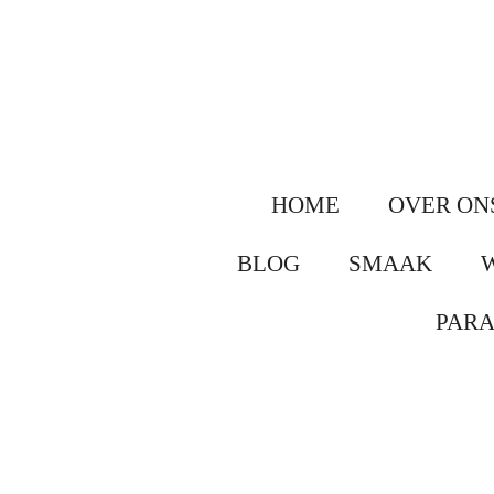
Ga
direct
naar
de
hoofdinhoud
HOME
OVER ON
BLOG
SMAAK
PAR