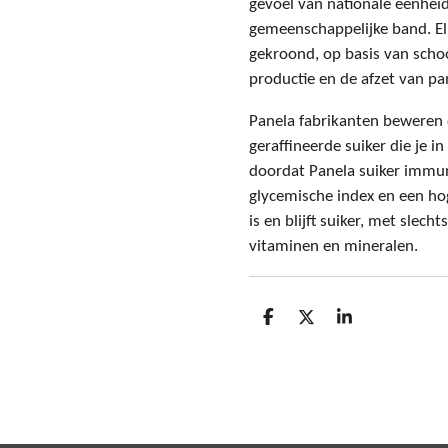
gevoel van nationale eenhei
gemeenschappelijke band. El
gekroond, op basis van schoo
productie en de afzet van pa
Panela fabrikanten beweren 
geraffineerde suiker die je 
doordat Panela suiker immun
glycemische index en een ho
is en blijft suiker, met slec
vitaminen en mineralen.
D
D
S
e
e
h
l
e
a
e
l
r
n
e