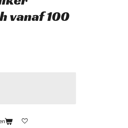
uiker
h vanaf 100
en