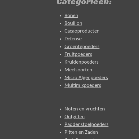
Categorieën:
Bonen
Bouillon
Cacaoproducten
Defense
Groentepoeders
Fruitpoeders
Kruidenpoeders
Meelsoorten
Micro Algenpoeders
Multimixpoeders
Noten en vruchten
Ontgiften
Paddenstoelpoeders
Pitten en Zaden