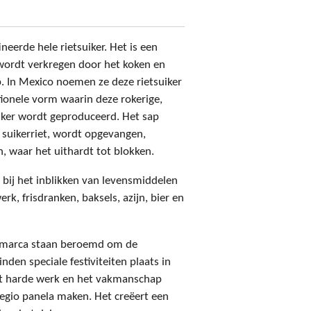
ineerde hele rietsuiker. Het is een
wordt verkregen door het koken en
. In Mexico noemen ze deze rietsuiker
itionele vorm waarin deze rokerige,
iker wordt geproduceerd. Het sap
suikerriet, wordt opgevangen,
, waar het uithardt tot blokken.
 bij het inblikken van levensmiddelen
rk, frisdranken, baksels, azijn, bier en
namarca staan beroemd om de
inden speciale festiviteiten plaats in
et harde werk en het vakmanschap
gio panela maken. Het creëert een