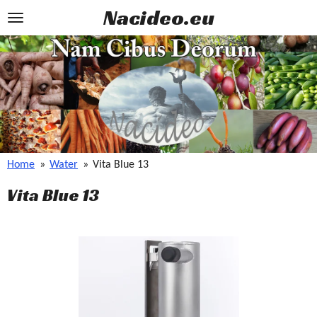
Nacideo.eu
Ga
direct
naar
de
hoofdinhoud
Home
»
Water
»
Vita Blue 13
Vita Blue 13